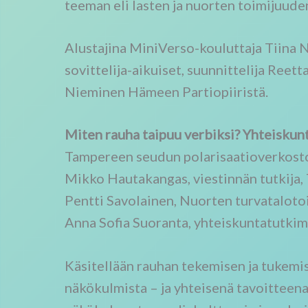
teeman eli lasten ja nuorten toimijuude
Alustajina MiniVerso-kouluttaja Tiina 
sovittelija-aikuiset, suunnittelija Reet
Nieminen Hämeen Partiopiiristä.
Miten rauha taipuu verbiksi? Yhteiskun
Tampereen seudun polarisaatioverkost
Mikko Hautakangas, viestinnän tutkija,
Pentti Savolainen, Nuorten turvatalotoi
Anna Sofia Suoranta, yhteiskuntatutkim
Käsitellään rauhan tekemisen ja tukemi
näkökulmista – ja yhteisenä tavoitteena