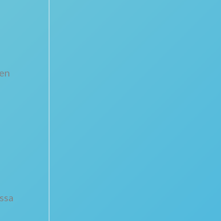
den
ssa