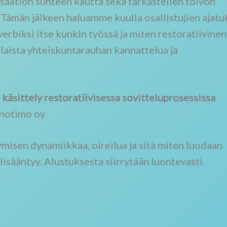
saation suhteen kautta sekä tarkastellen toivon
 Tämän jälkeen haluamme kuulla osallistujien ajatu
verbiksi itse kunkin työssä ja miten restoratiivinen
-alaista yhteiskuntarauhan kannattelua ja
käsittely restoratiivisessa sovitteluprosessissa
nnotimo oy
ymisen dynamiikkaa, oireilua ja sitä miten luodaan
lisääntyy. Alustuksesta siirrytään luontevasti