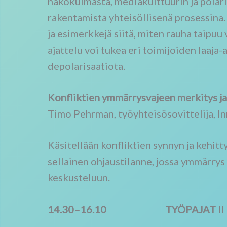
näkökulmasta, mediakulttuurin ja polari
rakentamista yhteisöllisenä prosessina.
ja esimerkkejä siitä, miten rauha taipuu 
ajattelu voi tukea eri toimijoiden laaja
depolarisaatiota.
Konfliktien ymmärrysvajeen merkitys ja 
Timo Pehrman, työyhteisösovittelija, I
Käsitellään konfliktien synnyn ja kehitt
sellainen ohjaustilanne, jossa ymmärrys 
keskusteluun.
14.30–16.10
TYÖPAJAT
II