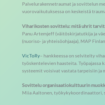
Palvelurakennetraumat ja sovittelun me
vuorovaikutuksessa on keskeistä traum
Viharikosten sovittelu: mitä uhrit tarvit
Panu Artemjeff (väitöskirjatutkija ja vä
(nuoriso- ja yhteisöohjaaja), MAP Finla
VicToRy
– hankkeessa on selvitelty viha
työskentelevien haasteita. Työpajassa k
systeemit voisivat vastata tarpeisiin ja
Sovittelu organisaatiokulttuurin muok
Miia Aaltonen, työkykykoordinaattori, s