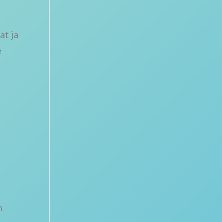
at ja
e
n