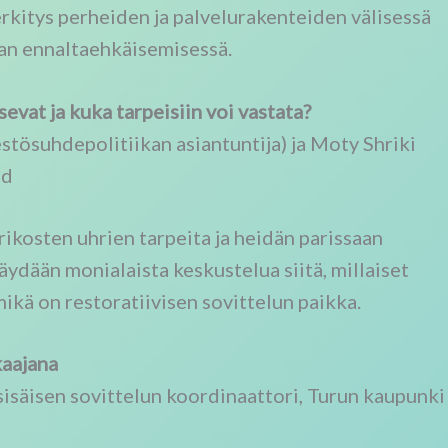
rkitys perheiden ja palvelurakenteiden välisessä
an ennaltaehkäisemisessä.
sevat ja kuka tarpeisiin voi vastata?
estösuhdepolitiikan asiantuntija) ja Moty Shriki
nd
rikosten uhrien tarpeita ja heidän parissaan
äydään monialaista keskustelua siitä, millaiset
 mikä on restoratiivisen sovittelun paikka.
kaajana
isäisen sovittelun koordinaattori, Turun kaupunki