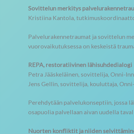
Sovittelun merkitys palvelurakennetra
Kristiina Kantola, tutkimuskoordinaatt
Palvelurakennetraumat ja sovittelun me
vuorovaikutuksessa on keskeistä traum
REPA, restoratiivinen lähisuhdedialogi
Petra Jääskeläinen, sovittelija, Onni-In
Jens Gellin, sovittelija, kouluttaja, Onn
Perehdytään palvelukonseptiin, jossa läh
osapuolia palvellaan aivan uudella taval
Nuorten konfliktit ja niiden selvittämi