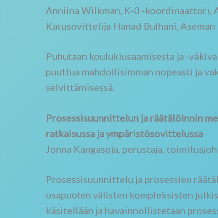
Anniina Wilkman, K-0 -koordinaattori, 
Katusovittelija Hanad Bulhani, Aseman 
Puhutaan koulukiusaamisesta ja -väkival
puuttua mahdollisimman nopeasti ja vak
selvittämisessä.
Prosessisuunnittelun ja räätälöinnin me
ratkaisussa ja ympäristösovittelussa
Jonna Kangasoja, perustaja, toimitusjoh
Prosessisuunnittelu ja prosessien räätä
osapuolen välisten kompleksisten julkis
käsitellään ja havainnollistetaan proses