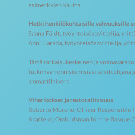
esimerkkien kautta.
Hetki henkilökohtaisille vahvuuksille so
Sanna Fäldt, työyhteisösovittelija, yritt
Anni Harada, työyhteisösovittelija, yrit
Tämä ratkaisukeskeinen ja voimavarapohj
tutkimaan onnistumisiasi sovittelijana j
ammattilaisena.
Viharikokset ja restoratiivisuus
Roberto Moreno, Officer Responsible fo
Ararteko, Ombudsman for the Basque Co