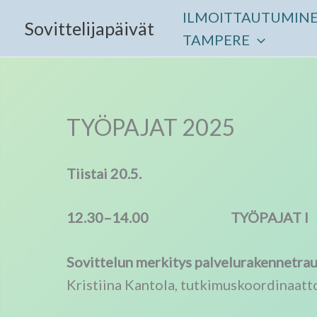
Siirry
ILMOITTAUTUMIN
Sovittelijapäivät
sisältöön
TAMPERE
TYÖPAJAT 2025
Tiistai 20.5.
12.30–14.00
TYÖPAJAT I
Sovittelun merkitys palvelurakennetra
Kristiina Kantola, tutkimuskoordinaatt