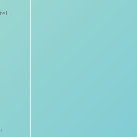
telu
n