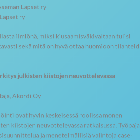
Aseman Lapset ry
Lapset ry
lasta ilmiönä, miksi kiusaamisväkivaltaan tulisi
avasti sekä mitä on hyvä ottaa huomioon tilantei
rkitys julkisten kiistojen neuvottelevassa
taja, Akordi Oy
löinti ovat hyvin keskeisessä roolissa monen
ten kiistojen neuvottelevassa ratkaisussa. Työpaja
sisuunnittelua ja menetelmällisiä valintoja case-