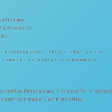
vittelijana
äjä, Bravers Oy
täjä
ainen työpaja on sinulle, joka haluat pysähtyä
a tunnistaa omia ainutlaatuisia vahvuuksiasi
r Justice, Prisoners and Victims of Terrorism at t
untry (englanniksi) ja Miriam Attias